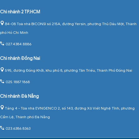
Chi nhánh 2 TP.HCM
B4-08 Toà nhà BICONSI số 215A, đường Yersin, phường Thủ Dầu Một, Thành
phố Hồ Chí Minh
027.4384.8886
Chi nhánh Đồng Nai
595, đường Đồng Khởi, khu phố 8, phường Tân Triều, Thành Phố Đồng Nai
025.1887.1868
Chi nhánh Đà Nẵng
Tầng 4 - Tòa nhà EVNGENCO 2, số 143, đường Xô Viết Nghệ Tĩnh, phường
Cẩm Lệ, Thành phố Đà Nẵng
023.6386.8363