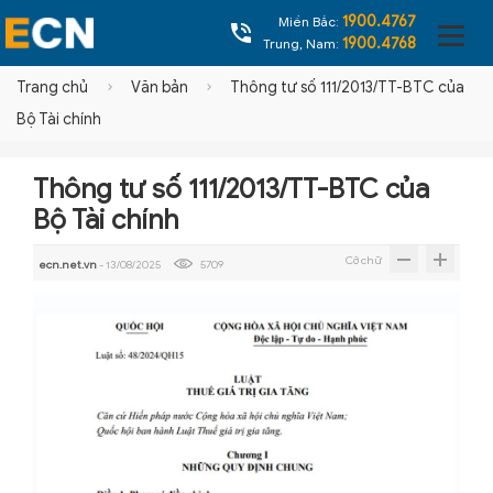
1900.4767
Miền Bắc:
1900.4768
Trung, Nam:
Trang chủ
Văn bản
Thông tư số 111/2013/TT-BTC của
Bộ Tài chính
Thông tư số 111/2013/TT-BTC của
Bộ Tài chính
Cỡ chữ
ecn.net.vn
- 13/08/2025
5709