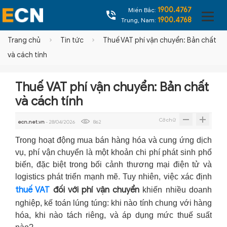
1900.4767
Miền Bắc:
1900.4768
Trung, Nam:
Trang chủ
Tin tức
Thuế VAT phí vận chuyển: Bản chất
và cách tính
Thuế VAT phí vận chuyển: Bản chất
và cách tính
Cỡ chữ
ecn.net.vn
- 28/04/2026
862
Trong hoạt động mua bán hàng hóa và cung ứng dịch
vụ, phí vận chuyển là một khoản chi phí phát sinh phổ
biến, đặc biệt trong bối cảnh thương mại điện tử và
logistics phát triển mạnh mẽ. Tuy nhiên, việc xác định
thuế VAT
đối với phí vận chuyển
khiến nhiều doanh
nghiệp, kế toán lúng túng: khi nào tính chung với hàng
hóa, khi nào tách riêng, và áp dụng mức thuế suất