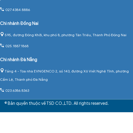
027.4384.8886
Chi nhánh Đồng Nai
595, đường Đồng Khởi, khu phố 8, phường Tân Triều, Thành Phố Đồng Nai
025.1887.1868
Chi nhánh Đà Nẵng
Tầng 4 - Tòa nhà EVNGENCO 2, số 143, đường Xô Viết Nghệ Tĩnh, phường
Cẩm Lệ, Thành phố Đà Nẵng
023.6386.8363
© Bản quyền thuộc về TSD CO.,LTD. All rights reserved.