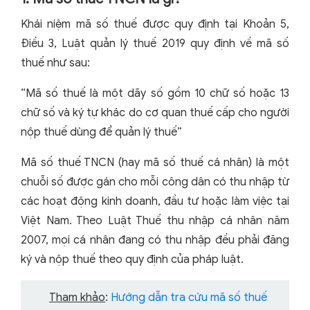
Khái niệm mã số thuế được quy định tại Khoản 5,
Điều 3, Luật quản lý thuế 2019 quy định về mã số
thuế như sau:
“Mã số thuế là một dãy số gồm 10 chữ số hoặc 13
chữ số và ký tự khác do cơ quan thuế cấp cho người
nộp thuế dùng để quản lý thuế”
Mã số thuế TNCN (hay mã số thuế cá nhân) là một
chuỗi số được gán cho mỗi công dân có thu nhập từ
các hoạt động kinh doanh, đầu tư hoặc làm việc tại
Việt Nam. Theo Luật Thuế thu nhập cá nhân năm
2007, mọi cá nhân đang có thu nhập đều phải đăng
ký và nộp thuế theo quy định của pháp luật.
Tham khảo
:
Hướng dẫn tra cứu mã số thuế