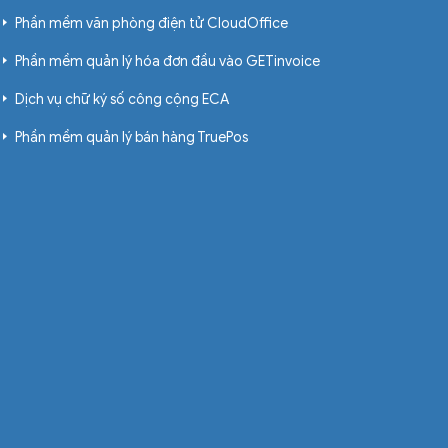
Phần mềm văn phòng điện tử CloudOffice
Phần mềm quản lý hóa đơn đầu vào GETinvoice
Dịch vụ chữ ký số công cộng ECA
Phần mềm quản lý bán hàng TruePos