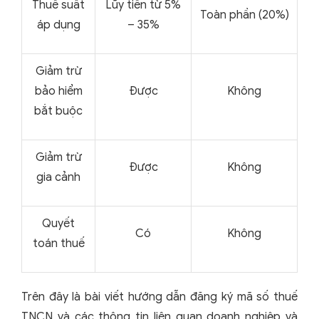
Thuế suất
Lũy tiến từ 5%
Toàn phần (20%)
áp dụng
– 35%
Giảm trừ
bảo hiểm
Được
Không
bắt buộc
Giảm trừ
Được
Không
gia cảnh
Quyết
Có
Không
toán thuế
Trên đây là bài viết hướng dẫn đăng ký mã số thuế
TNCN và các thông tin liên quan doanh nghiệp và