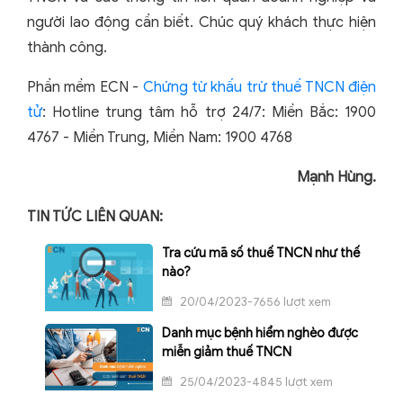
người lao động cần biết. Chúc quý khách thực hiện
thành công.
Phần mềm ECN -
Chứng từ khấu trừ thuế TNCN điện
tử
: Hotline trung tâm hỗ trợ 24/7: Miền Bắc: 1900
4767 - Miền Trung, Miền Nam: 1900 4768
Mạnh Hùng.
TIN TỨC LIÊN QUAN:
Tra cứu mã số thuế TNCN như thế
nào?
20/04/2023-7656 lượt xem
Danh mục bệnh hiểm nghèo được
miễn giảm thuế TNCN
25/04/2023-4845 lượt xem