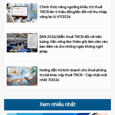
Chính thức nâng ngưỡng khấu trừ thuế
TNCN lên 5 triệu đồng/lần đối với thu nhập
vãng lai từ 1/7/2026
[Mới 2026] Miễn thuế TNCN đối với tiền
lương, tiền công làm thêm giờ, làm việc vào
ban đêm và cho những ngày không nghỉ
phép
Hướng dẫn hộ kinh doanh cho thuê phòng
trọ kê khai, nộp thuế TNCN - Cập nhật mới
nhất 7/2026
Xem nhiều nhất