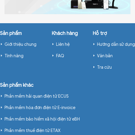
Sản phẩm
Khách hàng
Hỗ trợ
Giới thiệu chung
Liên hệ
Hướng dẫn sử dụng
Tính năng
FAQ
Văn bản
Tra cứu
Sản phẩm khác
Phần mềm hải quan điện tử ECUS
Phần mềm hóa đơn điện tử E-invoice
Phần mềm bảo hiểm xã hội điện tử eBH
Phần mềm thuế điện tử ETAX