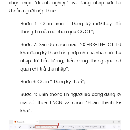
chọn mục “doanh nghiệp” và đăng nhập với tài
khoản người nộp thuế
Bước 1: Chọn mục “ Đăng ký mới/thay đổi
thông tin của cá nhân qua CQCT”;
Bước 2: Sau đó chọn mẫu “05-ĐK-TH-TCT Tờ
khai đăng ký thuế tổng hợp cho cá nhân có thu
nhập từ tiền lương, tiền công thông qua cơ
quan chi trả thu nhập”;
Bước 3: Chọn “ Đăng ký thuế”;
Bước 4: Điền thông tin người lao động đăng ký
mã số thuế TNCN >> chọn “Hoàn thành kê
khai”.