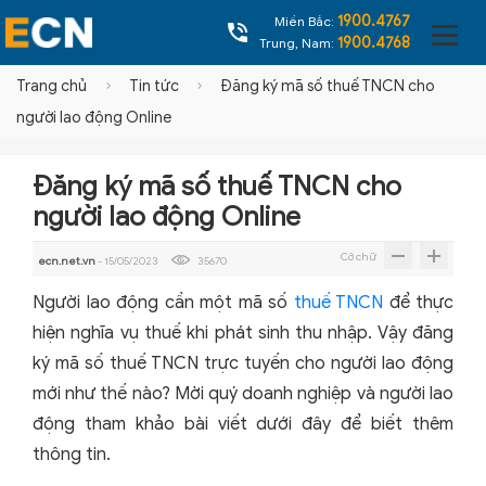
1900.4767
Miền Bắc:
1900.4768
Trung, Nam:
Trang chủ
Tin tức
Đăng ký mã số thuế TNCN cho
người lao động Online
Đăng ký mã số thuế TNCN cho
người lao động Online
Cỡ chữ
ecn.net.vn
- 15/05/2023
35670
Người lao động cần một mã số
thuế TNCN
để thực
hiện nghĩa vụ thuế khi phát sinh thu nhập. Vậy đăng
ký mã số thuế TNCN trực tuyến cho người lao động
mới như thế nào? Mời quý doanh nghiệp và người lao
động tham khảo bài viết dưới đây để biết thêm
thông tin.