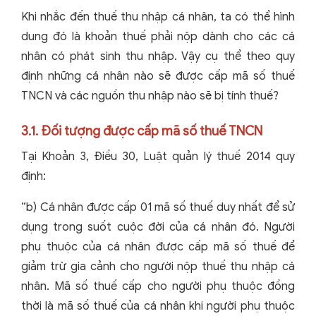
Khi nhắc đến thuế thu nhập cá nhân, ta có thể hình
dung đó là khoản thuế phải nộp dành cho các cá
nhân có phát sinh thu nhập. Vậy cụ thể theo quy
định những cá nhân nào sẽ được cấp mã số thuế
TNCN và các nguồn thu nhập nào sẽ bị tính thuế?
3.1. Đối tượng được cấp mã số thuế TNCN
Tại Khoản 3, Điều 30, Luật quản lý thuế 2014 quy
định:
“b) Cá nhân được cấp 01 mã số thuế duy nhất để sử
dụng trong suốt cuộc đời của cá nhân đó. Người
phụ thuộc của cá nhân được cấp mã số thuế để
giảm trừ gia cảnh cho người nộp thuế thu nhập cá
nhân. Mã số thuế cấp cho người phụ thuộc đồng
thời là mã số thuế của cá nhân khi người phụ thuộc