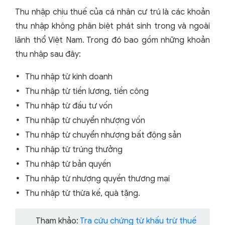
Thu nhập chịu thuế của cá nhân cư trú là các khoản
thu nhập không phân biệt phát sinh trong và ngoài
lãnh thổ Việt Nam. Trong đó bao gồm những khoản
thu nhập sau đây:
Thu nhập từ kinh doanh
Thu nhập từ tiền lương, tiền công
Thu nhập từ đầu tư vốn
Thu nhập từ chuyển nhượng vốn
Thu nhập từ chuyển nhượng bất động sản
Thu nhập từ trúng thưởng
Thu nhập từ bản quyền
Thu nhập từ nhượng quyền thương mại
Thu nhập từ thừa kế, quà tặng.
Tham khảo:
Tra cứu chứng từ khấu trừ thuế