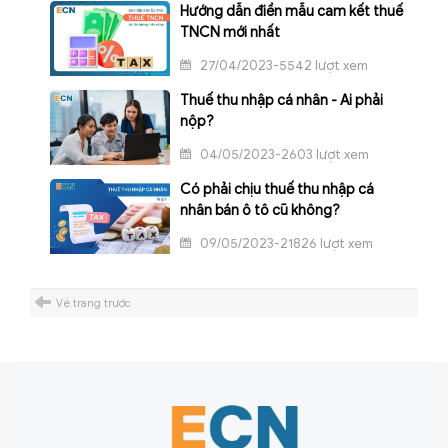
Hướng dẫn điền mẫu cam kết thuế
TNCN mới nhất
27/04/2023-5542 lượt xem
Thuế thu nhập cá nhân - Ai phải
nộp?
04/05/2023-2603 lượt xem
Có phải chịu thuế thu nhập cá
nhân bán ô tô cũ không?
09/05/2023-21826 lượt xem
Về trang trước