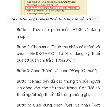
Tạo tờ khai đăng ký mã số thuế TNCN từ phần mềm HTKK.
Bước 1: Truy cập phần mềm HTKK và đăng
nhập.
Bước 2: Chọn mục “Thuế thu nhập cá nhân” và
chọn “05-ĐK-TH-TCT Tờ khai đăng ký thuế
qua cơ quan chi trả (TT95/2016)”;
Bước 3: Chọn “Năm” và chọn “Đăng ký thuế”;
Bước 4: Nhập đầy đủ các thông tin của người
lao động vào các tiêu thức trống. Cột “Mã số
thuế người nộp thuế” để trống không ghi;
Bước 5: Cuối cùng chọn “Ghi” và nhấn “Kết