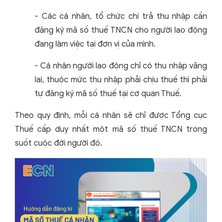
- Các cá nhân, tổ chức chi trả thu nhập cần
đăng ký mã số thuế TNCN cho người lao động
đang làm việc tại đơn vị của mình.
- Cá nhân người lao động chỉ có thu nhập vãng
lai, thuộc mức thu nhập phải chịu thuế thì phải
tự đăng ký mã số thuế tại cơ quan Thuế.
Theo quy định, mỗi cá nhân sẽ chỉ được Tổng cục
Thuế cấp duy nhất một mã số thuế TNCN trong
suốt cuộc đời người đó.