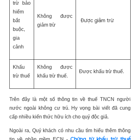
trừ bảo
hiểm
Không được
Được giảm trừ
bắt
giảm trừ
buộc,
gia
cảnh
Khấu
Không được
Được khấu trừ thuế.
trừ thuế
khấu trừ thuế.
Trên đây là một số thông tin về thuế TNCN người
nước ngoài không cư trú. Hy vọng bài viết đã cung
cấp nhiều kiến thức hữu ích cho quý độc giả.
Ngoài ra, Quý khách có nhu cầu tìm hiểu thêm thông
Chứng từ khấu trừ thuế
tin về phần mềm ECN -