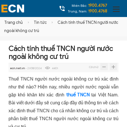
1900.4767
Miền Bắc:
1900.4768
Trung, Nam:
Trang chủ
Tin tức
Cách tính thuế TNCN người nước
ngoài không cư trú
Cách tính thuế TNCN người nước
ngoài không cư trú
Cỡ chữ
ecn.net.vn
- 21/08/2024
4401
Thuế TNCN người nước ngoài không cư trú xác định
như thế nào? Hiện nay, nhiều người nước ngoài vẫn
thuế TNCN
gặp khó khăn khi xác định
tại Việt Nam.
Bài viết dưới đây sẽ cung cấp đầy đủ thông tin về cách
xác định thuế TNCN cho cá nhân không cư trú và cách
phân biệt thuế TNCN người nước ngoài không cư trú
và cư trú.