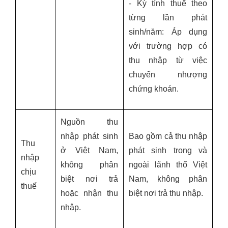
- Kỳ tính thuế theo
từng lần phát
sinh/năm: Áp dụng
với trường hợp có
thu nhập từ việc
chuyển nhượng
chứng khoán.
Nguồn thu
nhập phát sinh
Bao gồm cả thu nhập
Thu
ở Việt Nam,
phát sinh trong và
nhập
không phân
ngoài lãnh thổ Việt
chịu
biệt nơi trả
Nam, không phân
thuế
hoặc nhận thu
biệt nơi trả thu nhập.
nhập.