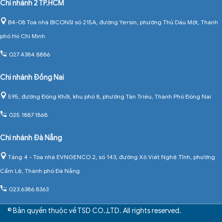
Chi nhánh 2 TP.HCM
B4-08 Toà nhà BICONSI số 215A, đường Yersin, phường Thủ Dầu Một, Thành
phố Hồ Chí Minh
027.4384.8886
Chi nhánh Đồng Nai
595, đường Đồng Khởi, khu phố 8, phường Tân Triều, Thành Phố Đồng Nai
025.1887.1868
Chi nhánh Đà Nẵng
Tầng 4 - Tòa nhà EVNGENCO 2, số 143, đường Xô Viết Nghệ Tĩnh, phường
Cẩm Lệ, Thành phố Đà Nẵng
023.6386.8363
© Bản quyền thuộc về TSD CO.,LTD. All rights reserved.