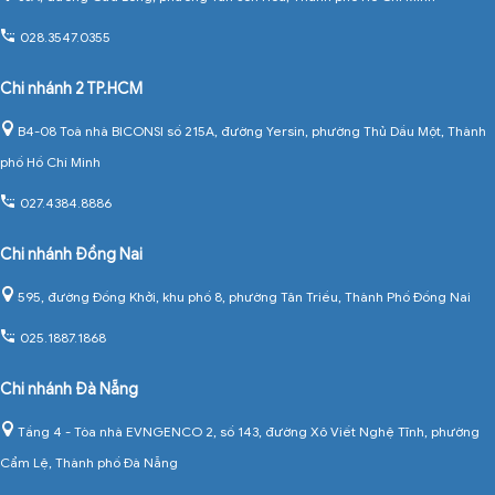
028.3547.0355
Chi nhánh 2 TP.HCM
B4-08 Toà nhà BICONSI số 215A, đường Yersin, phường Thủ Dầu Một, Thành
phố Hồ Chí Minh
027.4384.8886
Chi nhánh Đồng Nai
595, đường Đồng Khởi, khu phố 8, phường Tân Triều, Thành Phố Đồng Nai
025.1887.1868
Chi nhánh Đà Nẵng
Tầng 4 - Tòa nhà EVNGENCO 2, số 143, đường Xô Viết Nghệ Tĩnh, phường
Cẩm Lệ, Thành phố Đà Nẵng