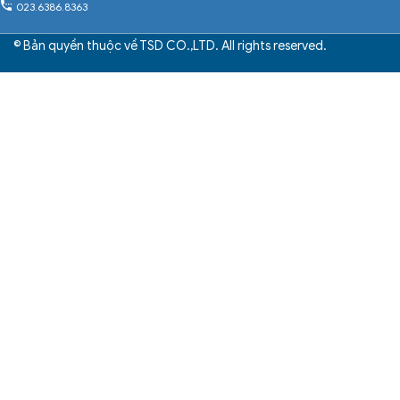
023.6386.8363
© Bản quyền thuộc về TSD CO.,LTD. All rights reserved.