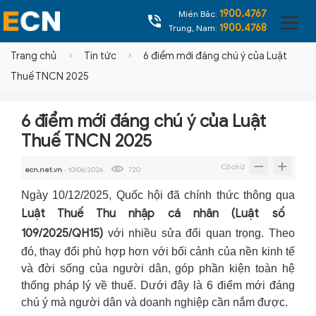
1900.4767
Miền Bắc:
1900.4768
Trung, Nam:
Trang chủ
Tin tức
6 điểm mới đáng chú ý của Luật
Thuế TNCN 2025
6 điểm mới đáng chú ý của Luật
Thuế TNCN 2025
Cỡ chữ
ecn.net.vn
- 10/06/2026
720
Ngày 10/12/2025, Quốc hội đã chính thức thông qua
Luật Thuế Thu nhập cá nhân (Luật số
109/2025/QH15)
với nhiều sửa đổi quan trọng. Theo
đó, thay đổi phù hợp hơn với bối cảnh của nền kinh tế
và đời sống của người dân, góp phần kiện toàn hệ
thống pháp lý về thuế. Dưới đây là 6 điểm mới đáng
chú ý mà người dân và doanh nghiệp cần nắm được.