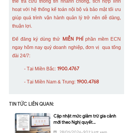
thể tra cứu thông tin nhanh chóng, tích hợp linh
hoạt với hệ thống kế toán nội bộ và bảo mật tối ưu
giúp quá trình vận hành quản lý trở nên dễ dàng,
thuận lợi.
MIỄN PHÍ
Để đăng ký dùng thử
phần mềm ECN
ngay hôm nay quý doanh nghiệp, đơn vị qua tổng
đài 24/7:
1900.4767
- Tại Miền Bắc:
1900.4768
- Tại Miền Nam & Trung:
TIN TỨC LIÊN QUAN:
Cập nhật mức giảm trừ gia cảnh
mới theo Nghị quyết
110/2025/UBTVQH15
28/05/2026-907 lượt xem