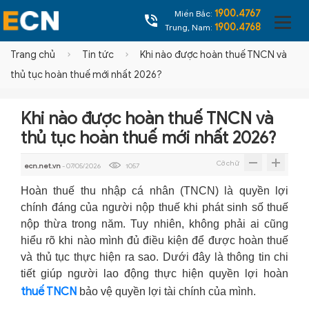
1900.4767
Miền Bắc:
1900.4768
Trung, Nam:
Trang chủ
Tin tức
Khi nào được hoàn thuế TNCN và
thủ tục hoàn thuế mới nhất 2026?
Khi nào được hoàn thuế TNCN và
thủ tục hoàn thuế mới nhất 2026?
Cỡ chữ
ecn.net.vn
- 07/05/2026
1057
Hoàn thuế thu nhập cá nhân (TNCN) là quyền lợi
chính đáng của người nộp thuế khi phát sinh số thuế
nộp thừa trong năm. Tuy nhiên, không phải ai cũng
hiểu rõ khi nào mình đủ điều kiện để được hoàn thuế
và thủ tục thực hiện ra sao. Dưới đây là thông tin chi
tiết giúp người lao động thực hiện quyền lợi hoàn
thuế TNCN
bảo vệ quyền lợi tài chính của mình.