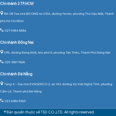
Chi nhánh 2 TP.HCM
B4-08 Toà nhà BICONSI số 215A, đường Yersin, phường Thủ Dầu Một, Thành
phố Hồ Chí Minh
027.4384.8886
Chi nhánh Đồng Nai
595, đường Đồng Khởi, khu phố 8, phường Tân Triều, Thành Phố Đồng Nai
025.1887.1868
Chi nhánh Đà Nẵng
Tầng 4 - Tòa nhà EVNGENCO 2, số 143, đường Xô Viết Nghệ Tĩnh, phường
Cẩm Lệ, Thành phố Đà Nẵng
023.6386.8363
© Bản quyền thuộc về TSD CO.,LTD. All rights reserved.