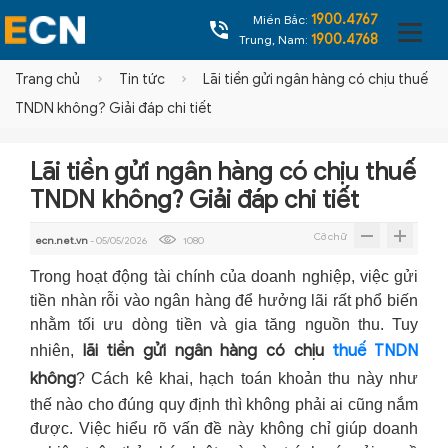
1900.4767
Miền Bắc:
1900.4768
Trung, Nam:
Trang chủ
Tin tức
Lãi tiền gửi ngân hàng có chịu thuế
TNDN không? Giải đáp chi tiết
Lãi tiền gửi ngân hàng có chịu thuế
TNDN không? Giải đáp chi tiết
Cỡ chữ
ecn.net.vn
- 05/05/2026
1080
Trong hoạt động tài chính của doanh nghiệp, việc gửi
tiền nhàn rỗi vào ngân hàng để hưởng lãi rất phổ biến
nhằm tối ưu dòng tiền và gia tăng nguồn thu. Tuy
lãi tiền gửi ngân hàng có chịu
thuế TNDN
nhiên,
không
? Cách kê khai, hạch toán khoản thu này như
thế nào cho đúng quy định thì không phải ai cũng nắm
được. Việc hiểu rõ vấn đề này không chỉ giúp doanh