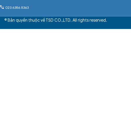
023.6386.8363
© Bản quyền thuộc về TSD CO.,LTD. All rights reserved.