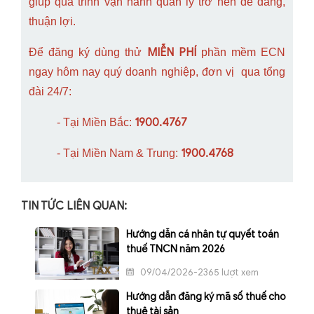
giúp quá trình vận hành quản lý trở nên dễ dàng,
thuận lợi.
MIỄN PHÍ
Để đăng ký dùng thử
phần mềm ECN
ngay hôm nay quý doanh nghiệp, đơn vị qua tổng
đài 24/7:
1900.4767
- Tại Miền Bắc:
1900.4768
- Tại Miền Nam & Trung:
TIN TỨC LIÊN QUAN:
Hướng dẫn cá nhân tự quyết toán
thuế TNCN năm 2026
09/04/2026-2365 lượt xem
Hướng dẫn đăng ký mã số thuế cho
thuê tài sản