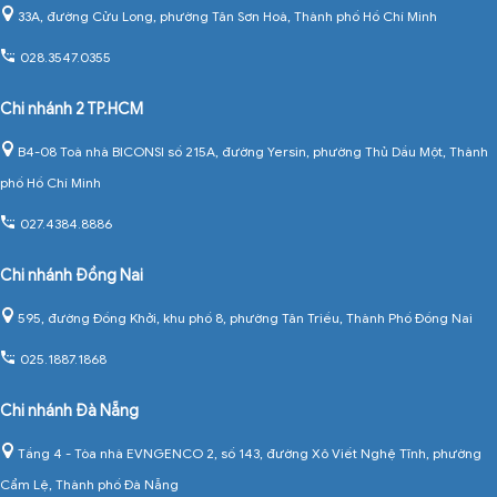
33A, đường Cửu Long, phường Tân Sơn Hoà, Thành phố Hồ Chí Minh
028.3547.0355
Chi nhánh 2 TP.HCM
B4-08 Toà nhà BICONSI số 215A, đường Yersin, phường Thủ Dầu Một, Thành
phố Hồ Chí Minh
027.4384.8886
Chi nhánh Đồng Nai
595, đường Đồng Khởi, khu phố 8, phường Tân Triều, Thành Phố Đồng Nai
025.1887.1868
Chi nhánh Đà Nẵng
Tầng 4 - Tòa nhà EVNGENCO 2, số 143, đường Xô Viết Nghệ Tĩnh, phường
Cẩm Lệ, Thành phố Đà Nẵng