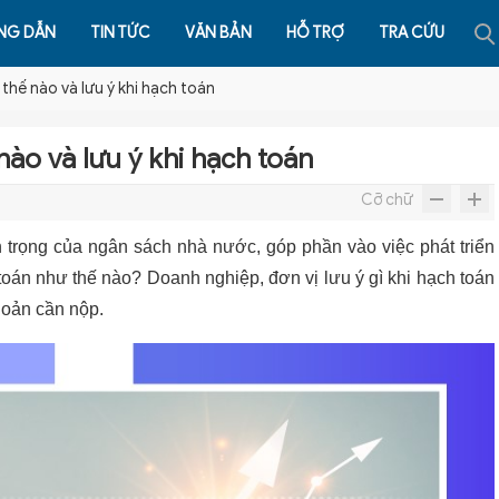
NG DẪN
TIN TỨC
VĂN BẢN
HỖ TRỢ
TRA CỨU
hế nào và lưu ý khi hạch toán
ào và lưu ý khi hạch toán
Cỡ chữ
trọng của ngân sách nhà nước, góp phần vào việc phát triển
toán như thế nào? Doanh nghiệp, đơn vị lưu ý gì khi hạch toán
hoản cần nộp.