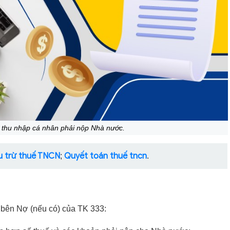
 thu nhập cá nhân phải nộp Nhà nước.
u trừ thuế TNCN
Quyết toán thuế tncn
;
.
ư bên Nợ (nếu có) của TK 333: