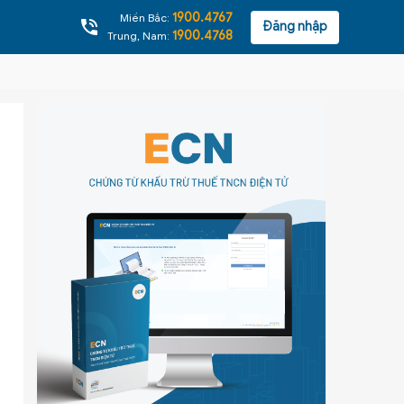
1900.4767
Miền Bắc:
Đăng nhập
1900.4768
Trung, Nam: