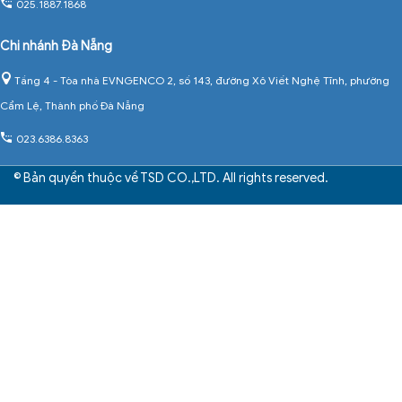
025.1887.1868
Chi nhánh Đà Nẵng
Tầng 4 - Tòa nhà EVNGENCO 2, số 143, đường Xô Viết Nghệ Tĩnh, phường
Cẩm Lệ, Thành phố Đà Nẵng
023.6386.8363
© Bản quyền thuộc về TSD CO.,LTD. All rights reserved.