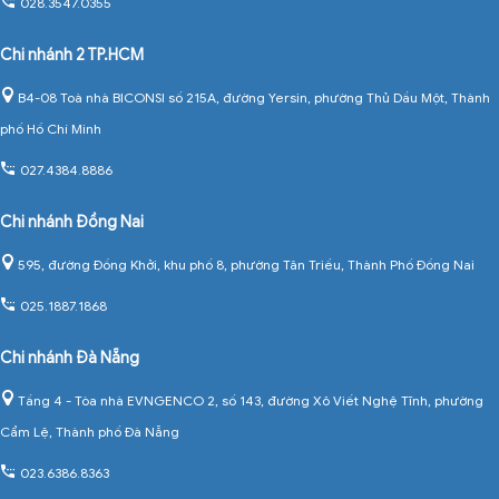
028.3547.0355
Chi nhánh 2 TP.HCM
B4-08 Toà nhà BICONSI số 215A, đường Yersin, phường Thủ Dầu Một, Thành
phố Hồ Chí Minh
027.4384.8886
Chi nhánh Đồng Nai
595, đường Đồng Khởi, khu phố 8, phường Tân Triều, Thành Phố Đồng Nai
025.1887.1868
Chi nhánh Đà Nẵng
Tầng 4 - Tòa nhà EVNGENCO 2, số 143, đường Xô Viết Nghệ Tĩnh, phường
Cẩm Lệ, Thành phố Đà Nẵng
023.6386.8363