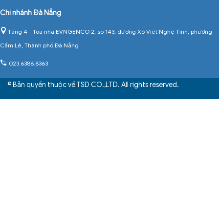
Chi nhánh Đà Nẵng
Tầng 4 - Tòa nhà EVNGENCO 2, số 143, đường Xô Viết Nghệ Tĩnh, phường
Cẩm Lệ, Thành phố Đà Nẵng
023.6386.8363
© Bản quyền thuộc về TSD CO.,LTD. All rights reserved.