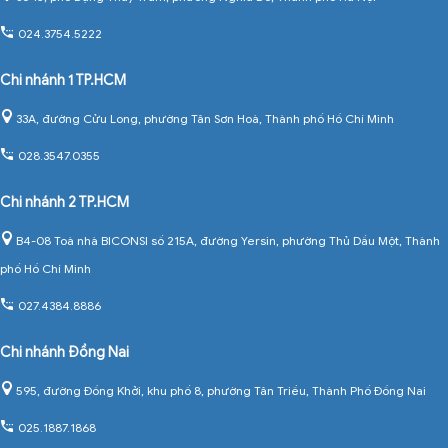
024.3754.5222
Chi nhánh 1 TP.HCM
33A, đường Cửu Long, phường Tân Sơn Hoà, Thành phố Hồ Chí Minh
028.3547.0355
Chi nhánh 2 TP.HCM
B4-08 Toà nhà BICONSI số 215A, đường Yersin, phường Thủ Dầu Một, Thành
phố Hồ Chí Minh
027.4384.8886
Chi nhánh Đồng Nai
595, đường Đồng Khởi, khu phố 8, phường Tân Triều, Thành Phố Đồng Nai
025.1887.1868