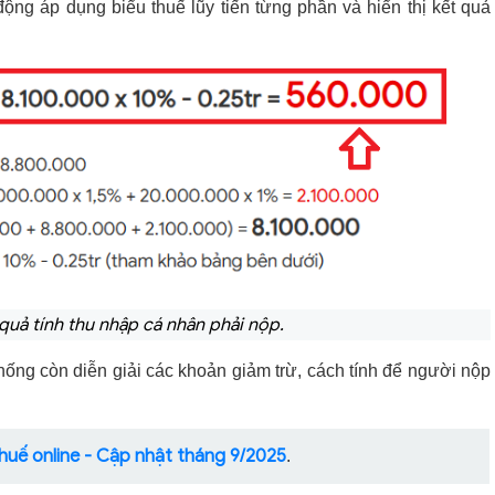
động áp dụng biểu thuế lũy tiến từng phần và hiển thị kết quả
 quả tính thu nhập cá nhân phải nộp.
hống còn diễn giải các khoản giảm trừ, cách tính để người nộp
huế online - Cập nhật tháng 9/2025
.