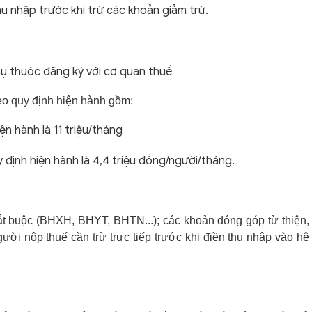
hu nhập trước khi trừ các khoản giảm trừ.
hụ thuộc đăng ký với cơ quan thuế
eo quy định hiện hành gồm:
ện hành là 11 triệu/tháng
y định hiện hành là 4,4 triệu đồng/người/tháng.
t buộc (BHXH, BHYT, BHTN...); các khoản đóng góp từ thiện,
ười nộp thuế cần trừ trực tiếp trước khi điền thu nhập vào hệ