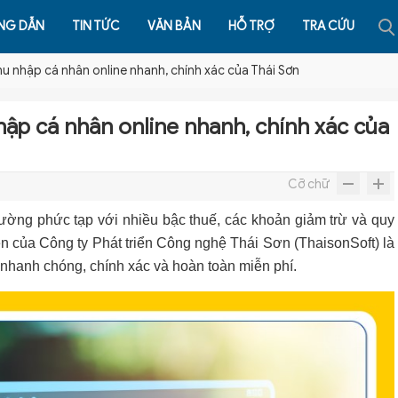
NG DẪN
TIN TỨC
VĂN BẢN
HỖ TRỢ
TRA CỨU
hu nhập cá nhân online nhanh, chính xác của Thái Sơn
hập cá nhân online nhanh, chính xác của
Cỡ chữ
hường phức tạp với nhiều bậc thuế, các khoản giảm trừ và quy
ên của Công ty Phát triển Công nghệ Thái Sơn (ThaisonSoft) là
 nhanh chóng, chính xác và hoàn toàn miễn phí.