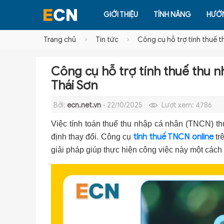
GIỚI THIỆU
TÍNH NĂNG
HƯỚ
Trang chủ
Tin tức
Công cụ hỗ trợ tính thuế t
Công cụ hỗ trợ tính thuế thu n
Thái Sơn
Bởi:
ecn.net.vn
- 22/10/2025
Lượt xem:
4786
Việc tính toán thuế thu nhập cá nhân (TNCN) t
tính thuế TNCN online
định thay đổi. Công cụ
tr
giải pháp giúp thực hiện công việc này một cách