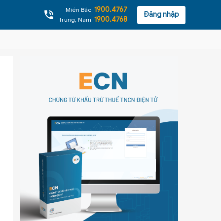
1900.4767
Miền Bắc:
Đăng nhập
1900.4768
Trung, Nam: