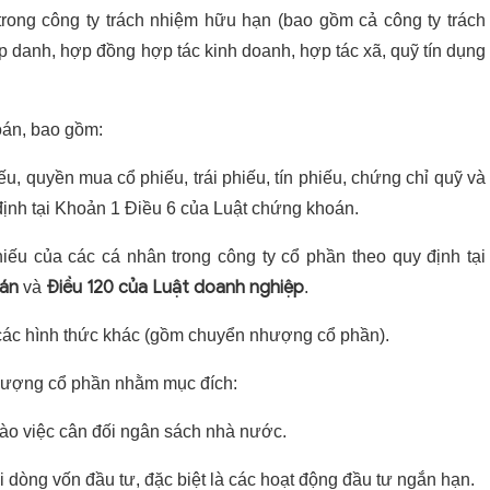
ong công ty trách nhiệm hữu hạn (bao gồm cả công ty trách
p danh, hợp đồng hợp tác kinh doanh, hợp tác xã, quỹ tín dụng
án, bao gồm:
, quyền mua cổ phiếu, trái phiếu, tín phiếu, chứng chỉ quỹ và
định tại Khoản 1 Điều 6 của Luật chứng khoán.
ếu của các cá nhân trong công ty cổ phần theo quy định tại
oán
Điều 120 của Luật doanh nghiệp
và
.
ác hình thức khác (gồm chuyển nhượng cổ phần).
hượng cổ phần nhằm mục đích:
vào việc cân đối ngân sách nhà nước.
õi dòng vốn đầu tư, đặc biệt là các hoạt động đầu tư ngắn hạn.