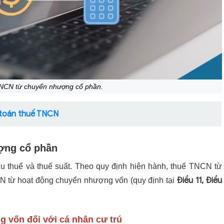
TNCN từ chuyển nhượng cổ phần.
 toán thuế TNCN
ợng cổ phần
u thuế và thuế suất. Theo quy định hiện hành, thuế TNCN từ
Điều 11, Điều
 từ hoạt động chuyển nhượng vốn (quy định tại
 vốn đối với cá nhân cư trú