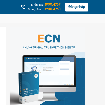
1900.4767
Miền Bắc:
Đăng nhập
1900.4768
Trung, Nam: