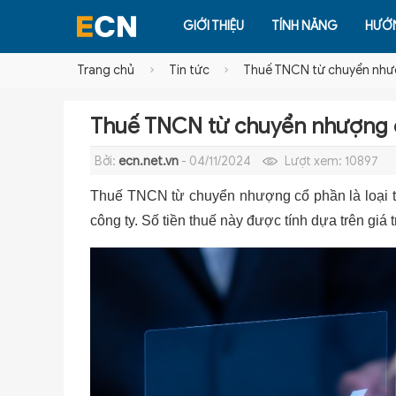
GIỚI THIỆU
TÍNH NĂNG
HƯỚ
Trang chủ
Tin tức
Thuế TNCN từ chuyển nhượn
Thuế TNCN từ chuyển nhượng cổ
Bởi:
ecn.net.vn
- 04/11/2024
Lượt xem:
10897
Thuế TNCN từ chuyển nhượng cổ phần là loại t
công ty. Số tiền thuế này được tính dựa trên gi