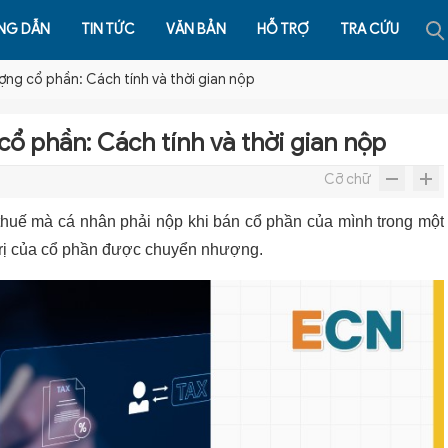
NG DẪN
TIN TỨC
VĂN BẢN
HỖ TRỢ
TRA CỨU
g cổ phần: Cách tính và thời gian nộp
 phần: Cách tính và thời gian nộp
Cỡ chữ
huế mà cá nhân phải nộp khi bán cổ phần của mình trong một
á trị của cổ phần được chuyển nhượng.