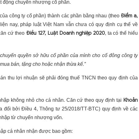
oạt động chuyển nhượng cổ phần.
Điểm a,
(của công ty cổ phần) thành các phần bằng nhau (theo
Hiện nay, pháp luật Việt Nam vẫn chưa có quy định cụ thể về
Điều 127, Luật Doanh nghiệp 2020
căn cứ theo
, ta có thể hiểu
 chuyển quyền sở hữu cổ phần của mình cho cổ đông công ty
 mua bán, tặng cho hoặc nhận thừa kế.”
n thu lợi nhuận sẽ phải đóng thuế TNCN theo quy định của
Khoản
ập không nhỏ cho cá nhân. Căn cứ theo quy định tại
 đổi bởi Điều 4, Thông tư 25/2018/TT-BTC) quy định về các
 nhập từ chuyển nhượng vốn.
hập cá nhân nhận được bao gồm: