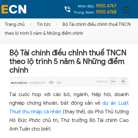
1900.4767
Miền Bắc:
1900.4768
Trung, Nam:
Trang chủ
Tin tức
Bộ Tài chính điều chỉnh thuế TNCN
theo lộ trình 5 năm & Những điểm chính
Bộ Tài chính điều chỉnh thuế TNCN
theo lộ trình 5 năm & Những điểm
chính
Cỡ chữ
ecn.net.vn
- 14/08/2025
758
Tại cuộc họp với các bộ, ngành, hiệp hội, doanh
nghiệp chứng khoán, bất động sản về
dự án Luật
Thuế thu nhập cá nhân
(thay thế), do Phó Thủ tướng
Hồ Đức Phớc chủ trì, Thứ trưởng Bộ Tài chính Cao
Anh Tuấn cho biết: