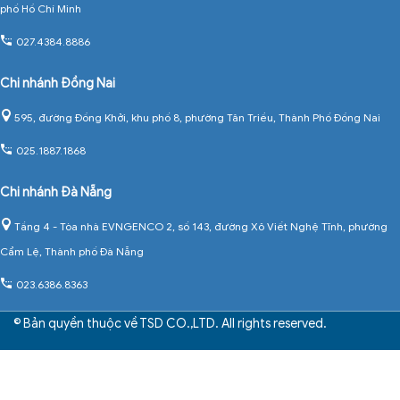
phố Hồ Chí Minh
027.4384.8886
Chi nhánh Đồng Nai
595, đường Đồng Khởi, khu phố 8, phường Tân Triều, Thành Phố Đồng Nai
025.1887.1868
Chi nhánh Đà Nẵng
Tầng 4 - Tòa nhà EVNGENCO 2, số 143, đường Xô Viết Nghệ Tĩnh, phường
Cẩm Lệ, Thành phố Đà Nẵng
023.6386.8363
© Bản quyền thuộc về TSD CO.,LTD. All rights reserved.