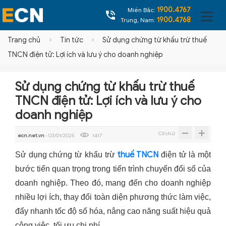
1900.4767
Miền Bắc:
1900.4768
Trung, Nam:
Trang chủ
Tin tức
Sử dụng chứng từ khấu trừ thuế
TNCN điện tử: Lợi ích và lưu ý cho doanh nghiệp
Sử dụng chứng từ khấu trừ thuế
TNCN điện tử: Lợi ích và lưu ý cho
doanh nghiệp
Cỡ chữ
ecn.net.vn
- 03/01/2025
1417
thuế TNCN
Sử dụng chứng từ khấu trừ
điện tử là một
bước tiến quan trọng trong tiến trình chuyển đổi số của
doanh nghiệp. Theo đó, mang đến cho doanh nghiệp
nhiều lợi ích, thay đổi toàn diện phương thức làm việc,
đẩy nhanh tốc độ số hóa, nâng cao năng suất hiệu quả
công việc, tối ưu chi phí.