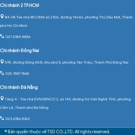
Chi nhánh 2 TP.HCM
B4-08 Toà nhà BICONSI số 215A, đường Yersin, phường Thủ Dầu Một, Thành
phố Hồ Chí Minh
027.4384.8886
Chi nhánh Đồng Nai
595, đường Đồng Khởi, khu phố 8, phường Tân Triều, Thành Phố Đồng Nai
025.1887.1868
Chi nhánh Đà Nẵng
Tầng 4 - Tòa nhà EVNGENCO 2, số 143, đường Xô Viết Nghệ Tĩnh, phường
Cẩm Lệ, Thành phố Đà Nẵng
023.6386.8363
© Bản quyền thuộc về TSD CO.,LTD. All rights reserved.