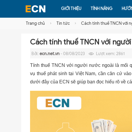
GIỚI THIỆU
TÍNH NĂNG
HƯỚ
Trang chủ
Tin tức
Cách tính thuế TNCN với n
Cách tính thuế TNCN với người
Bởi:
ecn.net.vn
- 08/08/2023
Lượt xem:
2861
Tính thuế TNCN với người nước ngoài là mối q
vụ thuế phát sinh tại Việt Nam, cần căn cứ vào
dưới đây của ECN sẽ giúp bạn đọc hiểu rõ về cá