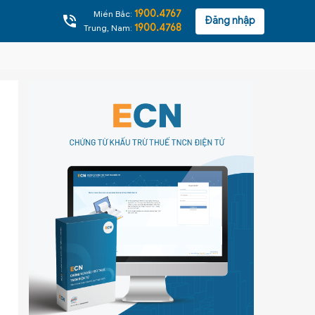
1900.4767
Miền Bắc:
Đăng nhập
1900.4768
Trung, Nam: