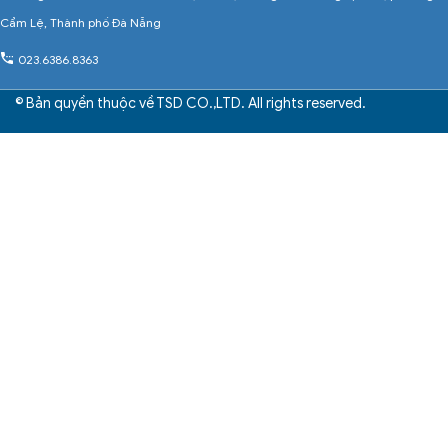
Cẩm Lệ, Thành phố Đà Nẵng
023.6386.8363
© Bản quyền thuộc về TSD CO.,LTD. All rights reserved.