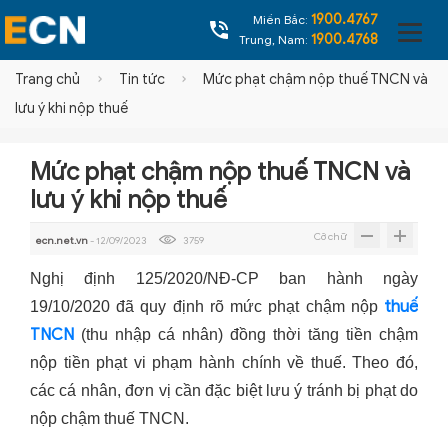
1900.4767
Miền Bắc:
1900.4768
Trung, Nam:
Trang chủ
Tin tức
Mức phạt chậm nộp thuế TNCN và
lưu ý khi nộp thuế
Mức phạt chậm nộp thuế TNCN và
lưu ý khi nộp thuế
Cỡ chữ
ecn.net.vn
- 12/09/2023
3759
Nghị định 125/2020/NĐ-CP ban hành ngày
thuế
19/10/2020 đã quy định rõ mức phạt chậm nộp
TNCN
(thu nhập cá nhân) đồng thời tăng tiền chậm
nộp tiền phạt vi phạm hành chính về thuế. Theo đó,
các cá nhân, đơn vị cần đặc biệt lưu ý tránh bị phạt do
nộp chậm thuế TNCN.