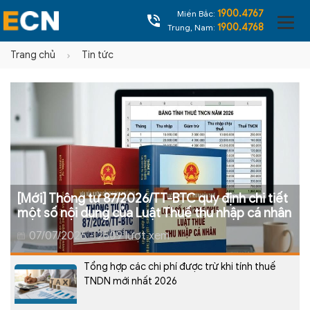
1900.4767
Miền Bắc:
1900.4768
Trung, Nam:
Trang chủ
Tin tức
[Mới] Thông tư 87/2026/TT-BTC quy định chi tiết
một số nội dung của Luật Thuế thu nhập cá nhân
07/07/2026 - 2509 lượt xem
Tổng hợp các chi phí được trừ khi tính thuế
TNDN mới nhất 2026