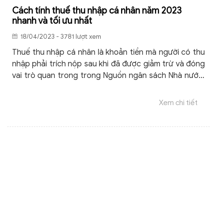
Cách tính thuế thu nhập cá nhân năm 2023
nhanh và tối ưu nhất
18/04/2023 - 3781 lượt xem
Thuế thu nhập cá nhân là khoản tiền mà người có thu
nhập phải trích nộp sau khi đã được giảm trừ và đóng
vai trò quan trong trong Nguồn ngân sách Nhà nước.
Dưới đây là cách tính thuế thu nhập cá nhân năm
2023 người lao động có thể áp dụng tính mức thuế
Xem chi tiết
thu nhập cá nhân của mình nhanh chóng.