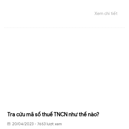
được miễn giảm thuế TNCN và thủ tục để cá nhân
đăng ký hưởng chính sách miễn giảm thuế TNCN như
Xem chi tiết
thế nào?
Tra cứu mã số thuế TNCN như thế nào?
20/04/2023 - 7653 lượt xem