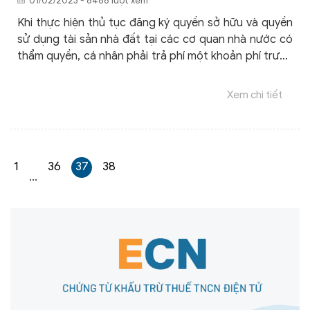
01/02/2023 - 8486 lượt xem
Khi thực hiện thủ tục đăng ký quyền sở hữu và quyền
sử dụng tài sản nhà đất tại các cơ quan nhà nước có
thẩm quyền, cá nhân phải trả phí một khoản phí trước
bạ để làm các giấy tờ pháp lý cần thiết. Dưới đây là
hướng dẫn tính phí trước bạ và thuế thu nhập cá nhân
Xem chi tiết
mới nhất.
1
36
37
38
...