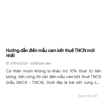
Hướng dẫn điền mẫu cam kết thuế TNCN mới
nhất
27/04/2023 - 5538 lượt xem
Cá nhân muốn không bị khấu trừ 10% thuế từ tiền
lương, tiền công thì cần điền mẫu cam kết thuế TNCN
(mẫu 08/CK - TNCN). Dưới đây là bài viết cung cấp
hướng dẫn chi tiết giúp người lao động nắm rõ trường
hợp được áp dụng và hướng dẫn điền cam kết mới
Xem chi tiết
nhất năm 2023.