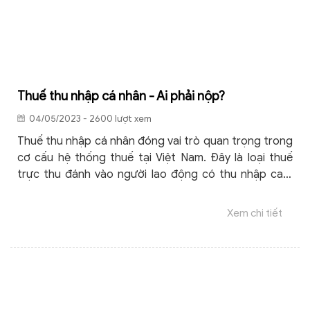
Thuế thu nhập cá nhân - Ai phải nộp?
04/05/2023 - 2600 lượt xem
Thuế thu nhập cá nhân đóng vai trò quan trọng trong
cơ cấu hệ thống thuế tại Việt Nam. Đây là loại thuế
trực thu đánh vào người lao động có thu nhập cao.
Vậy thuế thu nhập cá nhân - Ai là người phải nộp?
thông tin ngay sau đây sẽ giúp bạn đọc hiểu rõ hơn.
Xem chi tiết