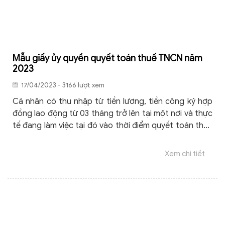
Mẫu giấy ủy quyền quyết toán thuế TNCN năm
2023
17/04/2023 - 3166 lượt xem
Cá nhân có thu nhập từ tiền lương, tiền công ký hợp
đồng lao động từ 03 tháng trở lên tại một nơi và thực
tế đang làm việc tại đó vào thời điểm quyết toán thuế
thì phải quyết toán thuế TNCN. Dưới đây là mẫu giấy
ủy quyền quyết toán thuế TNCN năm 2023 chính xác
Xem chi tiết
nhất mà người lao động có thể tham khảo.