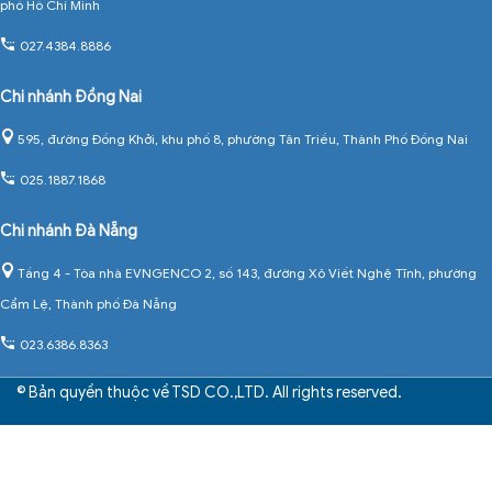
phố Hồ Chí Minh
027.4384.8886
Chi nhánh Đồng Nai
595, đường Đồng Khởi, khu phố 8, phường Tân Triều, Thành Phố Đồng Nai
025.1887.1868
Chi nhánh Đà Nẵng
Tầng 4 - Tòa nhà EVNGENCO 2, số 143, đường Xô Viết Nghệ Tĩnh, phường
Cẩm Lệ, Thành phố Đà Nẵng
023.6386.8363
© Bản quyền thuộc về TSD CO.,LTD. All rights reserved.