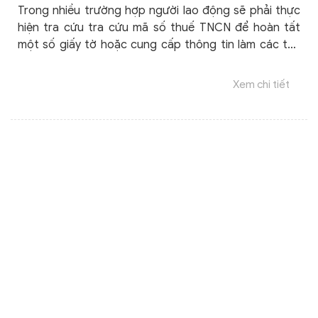
Trong nhiều trường hợp người lao động sẽ phải thực
hiện tra cứu tra cứu mã số thuế TNCN để hoàn tất
một số giấy tờ hoặc cung cấp thông tin làm các thủ
tục hành chính. Dưới đây là một vài cách tra cứu mã
số thuế TNCN nhanh, đơn giản mà ai cũng có thể
Xem chi tiết
thực hiện.