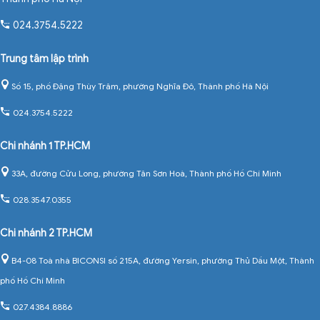
024.3754.5222
Trung tâm lập trình
Số 15, phố Đặng Thùy Trâm, phường Nghĩa Đô, Thành phố Hà Nội
024.3754.5222
Chi nhánh 1 TP.HCM
33A, đường Cửu Long, phường Tân Sơn Hoà, Thành phố Hồ Chí Minh
028.3547.0355
Chi nhánh 2 TP.HCM
B4-08 Toà nhà BICONSI số 215A, đường Yersin, phường Thủ Dầu Một, Thành
phố Hồ Chí Minh
027.4384.8886