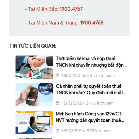
1900.4767
- Tại Miền Bắc:
1900.4768
- Tại Miền Nam & Trung:
TIN TỨC LIÊN QUAN:
Thời điểm kê khai và nộp thuế
TNCN khi chuyển nhượng bất động
sản theo quy định mới nhất
05/02/2026-2443 lượt xem
Cá nhân phải tự quyết toán thuế
TNCN khi nào? Quy định mới nhất
2026
12/02/2026-2465 lượt xem
Mới: Ban hành Công văn 1296/CT-
NVT hướng dẫn quyết toán thuế
TNCN đối với thu nhập từ tiền
09/03/2026-975 lượt xem
lương tiền công