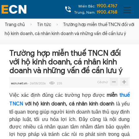
1900.4767
Miền Bắc:
1900.4768
Trung, Nam:
Trang chủ
Tin tức
Trường hợp miễn thuế TNCN đối với
hộ kinh doanh, cá nhân kinh doanh và những vấn đề cần lưu ý
Trường hợp miễn thuế TNCN đối
với hộ kinh doanh, cá nhân kinh
doanh và những vấn đề cần lưu ý
Cỡ chữ
ecn.net.vn
- 26/05/2026
235
miễn
thuế
Việc xác định đúng các trường hợp được
TNCN
với hộ kinh doanh, cá nhân kinh doanh
là yếu
tố quan trọng giúp người kinh doanh tuân thủ quy định
pháp luật, tối ưu hóa lợi ích. Đây cũng là nội dung
được nhiều cá nhân quan tâm nhằm đảm bảo quyền
lợi hợp pháp và tránh các rủi ro phát sinh trong quá